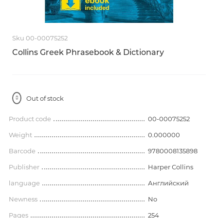
Sku 00-00075252
Collins Greek Phrasebook & Dictionary
Out of stock
Product code
00-00075252
Weight
0.000000
Barcode
9780008135898
Publisher
Harper Collins
language
Английский
Newness
No
Pages
254