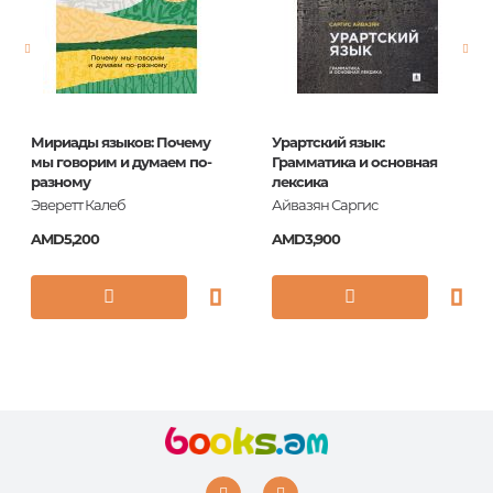
Pages
254
Printing cover
O.ТВ. С
Publication date
2016
Мириады языков: Почему
Урартский язык:
ISBN
9780008135898
мы говорим и думаем по-
Грамматика и основная
разному
лексика
Эверетт Калеб
Айвазян Саргис
AMD5,200
AMD3,900