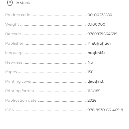
In stock
Product code
00-00235580
Weight
0.100000
Barcode
9789939664699
Publisher
Բուկինիստ
language
հայերեն
Newness
No
Pages
156
Printing cover
փափուկ
Printing format
115x185
Publication date
2026
ISBN
978-9939-66-469-9