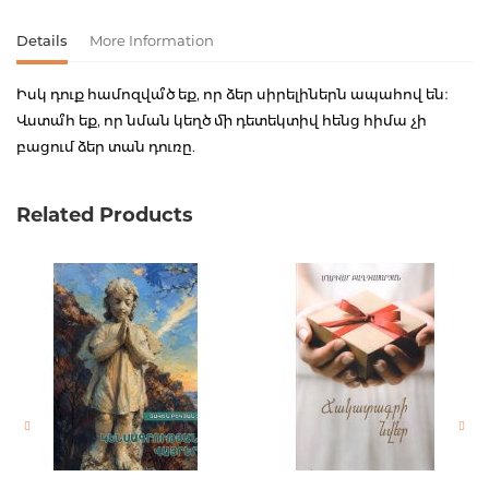
Details
More Information
Իսկ դուք համոզվա՞ծ եք, որ ձեր սիրելիներն ապահով են։
Վստա՞հ եք, որ նման կեղծ մի դետեկտիվ հենց հիմա չի
բացում ձեր տան դուռը.
Product code
00-00235580
Related Products
Weight
0.100000
Barcode
9789939664699
Publisher
Բուկինիստ
language
հայերեն
Newness
No
Pages
156
Printing cover
փափուկ