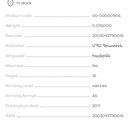
In stock
Product code
00-00000904
Weight
0.030000
Barcode
2003093790016
Publisher
ՄՀՄ Գրատուն
language
հայերեն
Newness
No
Pages
16
Printing cover
мягкая
Printing format
A5
Publication date
2011
ISBN
2003093790016