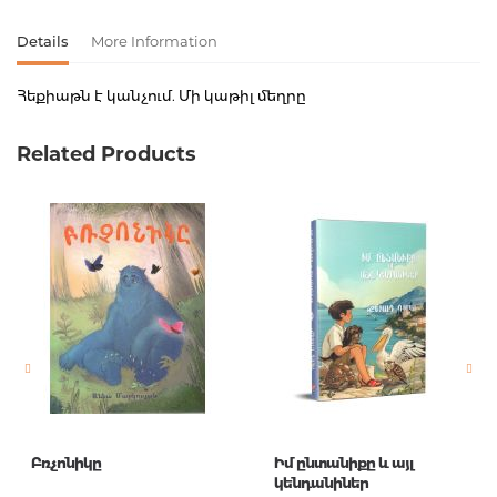
Details
More Information
Հեքիաթն է կանչում. Մի կաթիլ մեղրը
Product code
00-00000904
Related Products
Weight
0.030000
Barcode
2003093790016
Publisher
ՄՀՄ Գրատուն
language
հայերեն
Newness
No
Pages
16
Printing cover
мягкая
Printing format
A5
Բռչոնիկը
Իմ ընտանիքը և այլ
Publication date
2011
կենդանիներ