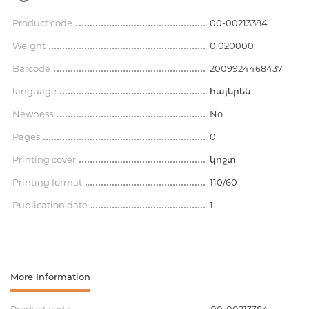
Product code
00-00213384
Weight
0.020000
Barcode
2009924468437
language
հայերեն
Newness
No
Pages
0
Printing cover
կոշտ
Printing format
110/60
Publication date
1
More Information