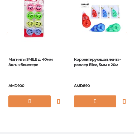
Магниты SMILE д. 40мм
Корректирующая лента-
8шт. в блистере
роллер Elica, 5мм x 20м
AMD900
AMD890