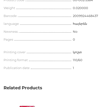
Product code
00-00213384
Weight
0.020000
Barcode
2009924468437
language
հայերեն
Newness
No
Pages
0
Printing cover
կոշտ
Printing format
110/60
Publication date
1
Related Products