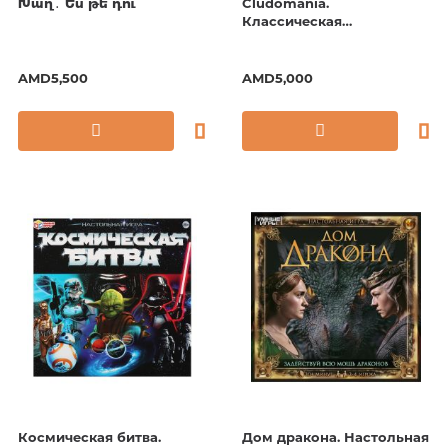
Խաղ․ Ես թե դու
Cludomania.
Классическая
детективная игра
AMD5,500
AMD5,000
Космическая битва.
Дом дракона. Настольная