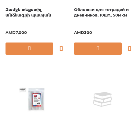
Զամշե տեքստիլ
Обложки для тетрадей и
անձնագրի պատյան
дневников, 10шт., 50мкм
AMD7,000
AMD300