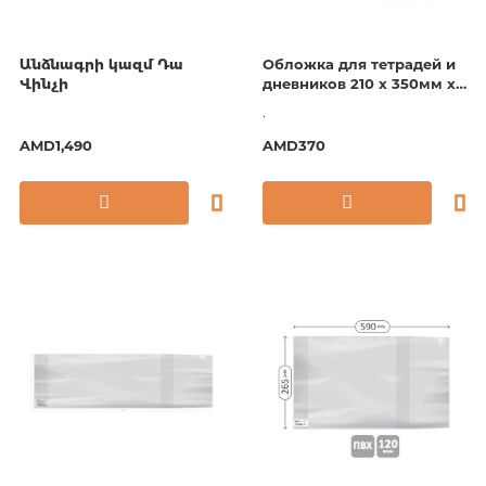
Անձնագրի կազմ Դա
Обложка для тетрадей и
Վինչի
дневников 210 х 350мм х
70мкм. 10шт.
.
AMD1,490
AMD370