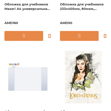
Обложка для учебников
Обложка для учебников
Mazari А4 универсальная
233х405мм, 80мкм,
110мкм. 305х565мм.
универсальная с клеевым
краем
AMD160
AMD50