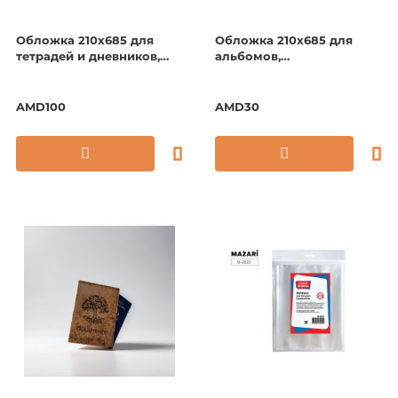
Обложка 210х685 для
Обложка 210х685 для
тетрадей и дневников,
альбомов,
универсальная, 120мкм
горизонтальная,
универсальная с липким
слоем, Greenwich line
AMD100
AMD30
90мкм