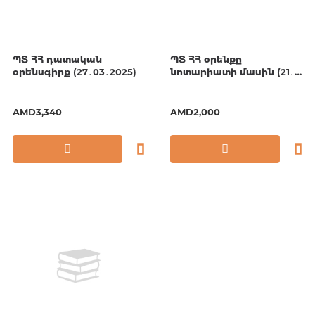
ՊՏ ՀՀ դատական
ՊՏ ՀՀ օրենքը
օրենսգիրք (27․03․2025)
նոտարիատի մասին (21․
03.24)
AMD3,340
AMD2,000