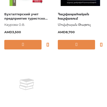
Бухгалтерский учет
Հաշվապահական
предприятия туристской
հաշվառում
индустрии.
Каурова О.В.
Մովսիսյան Թաթուլ
(Бакалавриат). Учебник
AMD3,500
AMD8,700