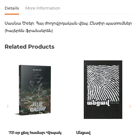
Details
More Information
Սասնա Ծռեր: Հայ ժողովրդական վեպ: Ընտիր պատումներ
(հայերեն-ֆրանսերեն)
Product code
00-00078884
Related Products
Weight
1.638000
Barcode
9789939529028
Publisher
Էդիթ Պրինտ
language
Հայերեն,
ֆրանսերեն
Newness
No
Pages
721
Printing cover
կոշտ
Publication date
2015
731 օր քեզ համար: Վիպակ
Անցավ