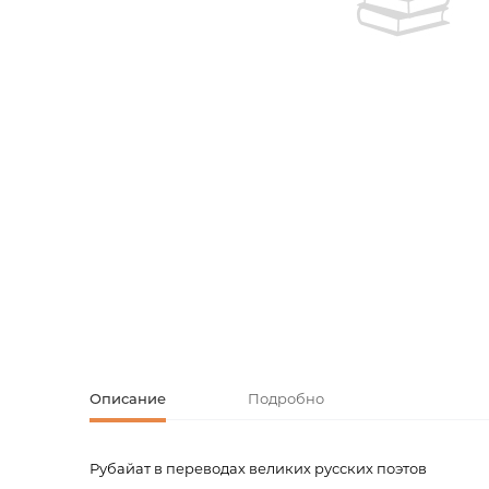
Творческие
Армянская к
Армянская 
Скетчбуки
Блокноты
Зарубежная
Ежедневник
Зарубежная 
Ежедневни
Зарубежная
Русская лит
Комиксы, ма
Описание
Подробно
Аксессуары
Рубайат в переводах великих русских поэтов