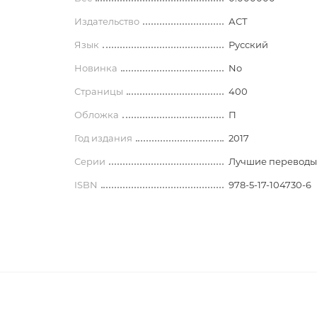
 блокноты
История
Носители информации
лассическая литература
Издательство
АСТ
История древнего мира
современная литература
Наборы для письменного сто
Язык
Русский
История Армении
Глобусы. Карты
Новинка
No
Арменоведение
Прочее
Страницы
400
 литература
и недатированные
классическая литература
Обложка
Школьные принадлежности
П
ки
Археология. Краеведение
 современная литература
Год издания
2017
Фломастеры
История зарубежных стран.
Серии
Лучшие переводы 
История средних веков
ISBN
978-5-17-104730-6
ература
Этнография. Фольклор
нга
История спецслужб и
разведывательных управлений
История России и СССР
 для книголюбов
Всеобщая история