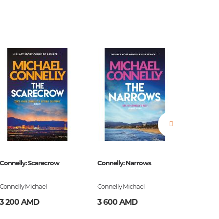
нные
просы
ии
Connelly: Scarecrow
Connelly: Narrows
The Bell
Connelly Michael
Connelly Michael
Plath Syl
3 200 AMD
3 600 AMD
3 600
ние