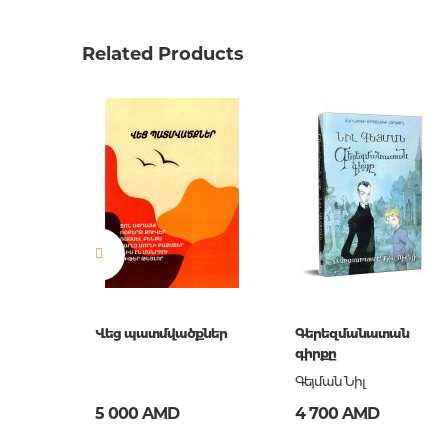
Код товара
00-0007
Вес
0.0000
Related Products
Издательство
АСТ
Язык
Русский
Новинка
No
Страницы
400
Обложка
П
Год издания
2017
Серии
Лучшие 
ISBN
978-5-17
Վեց պատմվածքներ
Գերեզմանատան
գիրքը
Գեյման Նիլ
5 000 AMD
4 700 AMD