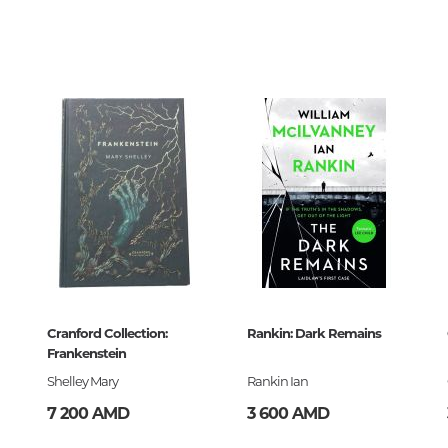
3567
Тайны цивилизаций. Неопозна
явления
00
Философия
История философии. Общие во
философии
Логика
Отдельные проблемы и категор
философии
Эстетика
переводы и ко
Этика
Афоризмы. Мысли. Изречения
-104730-6
Cranford Collection:
Rankin: Dark Remains
Frankenstein
Shelley Mary
Rankin Ian
Религия
7 200 AMD
3 600 AMD
История религии. Религиоведе