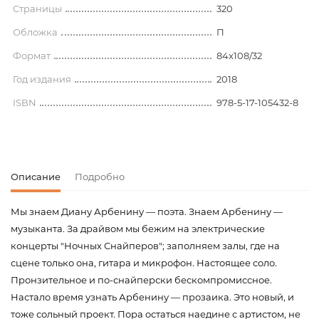
Страницы
320
Обложка
П
Формат
84x108/32
Год издания
2018
ISBN
978-5-17-105432-8
Описание
Подробно
Мы знаем Диану Арбенину — поэта. Знаем Арбенину —
музыканта. За драйвом мы бежим на электрические
концерты "Ночных Снайперов"; заполняем залы, где на
сцене только она, гитара и микрофон. Настоящее соло.
Пронзительное и по-снайперски бескомпромиссное.
Настало время узнать Арбенину — прозаика. Это новый, и
тоже сольный проект. Пора остаться наедине с артистом, не