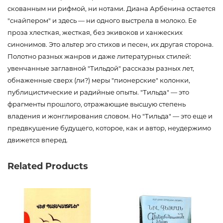
скованным ни рифмой, ни нотами. Диана Арбенина остается
"снайпером" и здесь — ни одного выстрела в молоко. Ее
проза хлесткая, жесткая, без экивоков и ханжеских
синонимов. Это альтер эго стихов и песен, их другая сторона.
Полотно разных жанров и даже литературных стилей:
увенчанные заглавной "Тильдой" рассказы разных лет,
обнаженные сверх (ли?) меры "пионерские" колонки,
публицистические и радийные опыты. "Тильда" — это
фрагменты прошлого, отражающие высшую степень
владения и жонглирования словом. Но "Тильда" — это еще и
предвкушение будущего, которое, как и автор, неудержимо
движется вперед.
Код товара
00-00073992
Related Products
Вес
0.325000
Штрих код
9785171054328
Издательство
АСТ
Язык
Русский