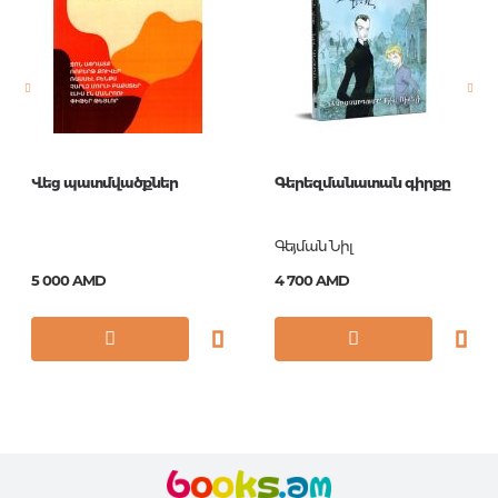
Новинка
No
Страницы
320
Обложка
П
Формат
84x108/32
Վեց պատմվածքներ
Գերեզմանատան գիրքը
Год издания
2018
ISBN
978-5-17-105432-8
Գեյման Նիլ
5 000 AMD
4 700 AMD