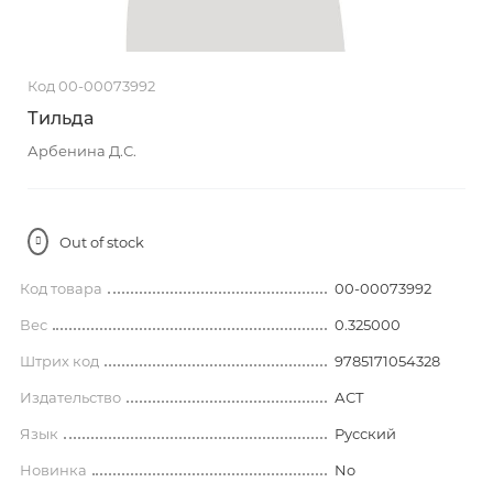
Код 00-00073992
Тильда
Арбенина Д.С.
Out of stock
Код товара
00-00073992
Вес
0.325000
Штрих код
9785171054328
Издательство
АСТ
Язык
Русский
Новинка
No