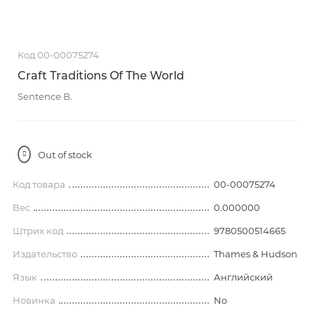
Код 00-00075274
Craft Traditions Of The World
Sentence B.
Out of stock
Код товара
00-00075274
Вес
0.000000
Штрих код
9780500514665
Издательство
Thames & Hudson
Язык
Английский
Новинка
No