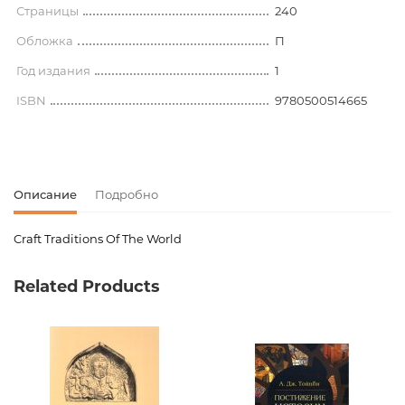
Страницы
240
Обложка
П
Год издания
1
ISBN
9780500514665
Описание
Подробно
Craft Traditions Of The World
Код товара
00-00075274
Related Products
Вес
0.000000
Штрих код
9780500514665
Издательство
Thames & Hudson
Язык
Английский