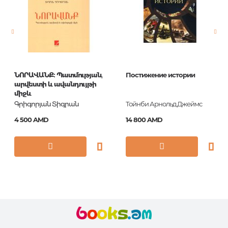
Новинка
No
Страницы
240
Обложка
П
Год издания
1
ՆՈՐԱՎԱՆՔ։ Պատմության,
Постижение истории
ISBN
9780500514665
արվեստի և ավանդույթի
միջև
Գրիգորյան Տիգրան
Тойнби Арнольд Джеймс
4 500 AMD
14 800 AMD