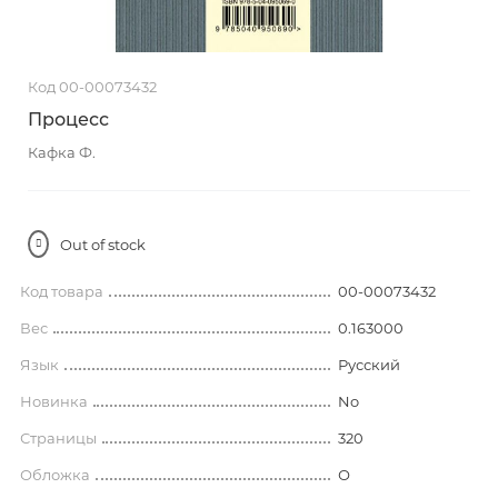
Код 00-00073432
Процесс
Кафка Ф.
Out of stock
Код товара
00-00073432
Вес
0.163000
Язык
Русский
Новинка
No
Страницы
320
Обложка
О