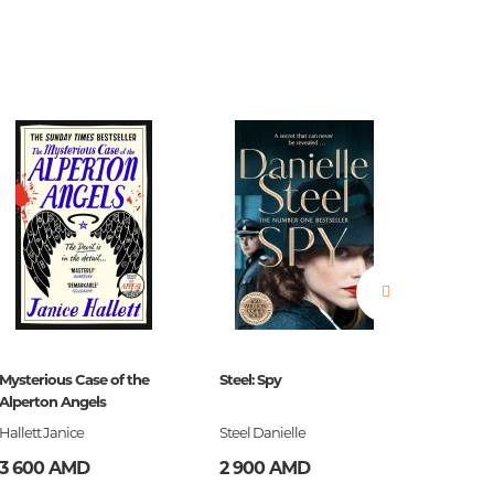
нные
просы
ии
Mysterious Case of the
Steel: Spy
The Blac
Alperton Angels
Hallett Janice
Steel Danielle
S.G. Ma
3 600 AMD
2 900 AMD
3 200
ние