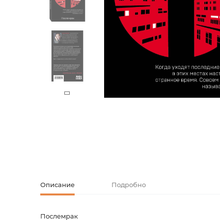
Творческие
Армянская к
Армянская 
Скетчбуки
Блокноты
Зарубежная
Ежедневник
Зарубежная 
Ежедневни
Зарубежная
Русская лит
Комиксы, ма
Аксессуары
Описание
Подробно
Послемрак