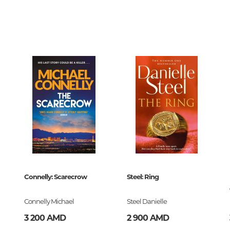
Тайны цивилизаций. Неопозна
3323
явления
0
0949014
Философия
История философии. Общие во
философии
Логика
Отдельные проблемы и категор
философии
Эстетика
Этика
32
Афоризмы. Мысли. Изречения
Connelly: Scarecrow
Steel: Ring
4-094901-4
Connelly Michael
Steel Danielle
Религия
3 200 AMD
2 900 AMD
История религии. Религиоведе