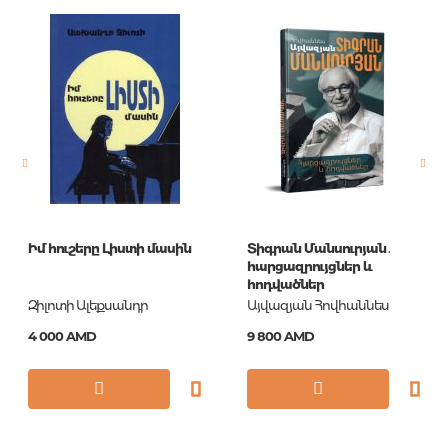
Штрих код
9785171071387
Издательство
АСТ
Язык
Русский
Новинка
No
Страницы
256
Обложка
П
Формат
60x84/16
Իմ հուշերը Լիստի մասին
Տիգրան Մանսուրյան․
Год издания
2018
հարցազրույցներ և
հոդվածներ
ISBN
978-5-17-107138-7
Զիլոտի Ալեքսանդր
Այվազյան Հովհաննես
4 000 AMD
9 800 AMD