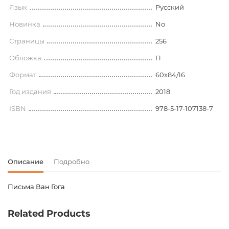
Язык
Русский
Новинка
No
Страницы
256
Обложка
П
Формат
60x84/16
Год издания
2018
ISBN
978-5-17-107138-7
Описание
Подробно
Письма Ван Гога
Код товара
00-00073226
Related Products
Вес
0.324000