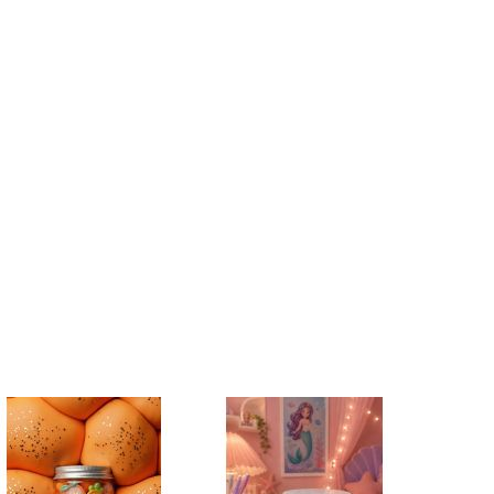
нные
просы
ии
ние