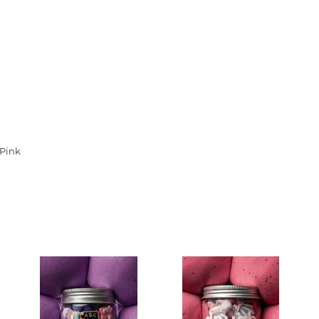
Тайны цивилизаций. Неопозна
явления
Философия
История философии. Общие во
философии
Логика
Отдельные проблемы и категор
Pink
философии
Эстетика
Этика
Афоризмы. Мысли. Изречения
Религия
История религии. Религиоведе