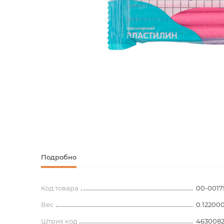
Творческие
Армянская к
Армянская 
Скетчбуки
Блокноты
Зарубежная
Ежедневник
Зарубежная 
Ежедневни
Зарубежная
Русская лит
Комиксы, ма
Подробно
Аксессуары
Код товара
00-0017
Вес
0.12200
Штрих код
463008