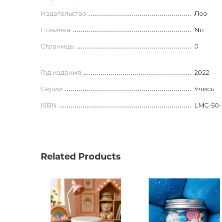
Издательство
Лео
Новинка
No
Страницы
0
Год издания
2022
Серии
Учись
ISBN
LMC-50-
Related Products