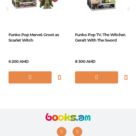
Страницы
0
Год издания
1
ISBN
9780241240427
Funko Pop Marvel. Groot as
Funko Pop TV. The Witcher.
Scarlet Witch
Geralt With The Sword
6 200 AMD
8 300 AMD