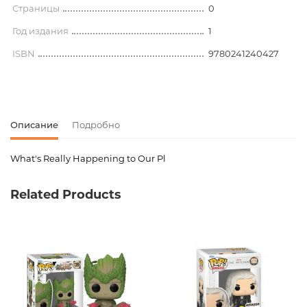
Страницы
0
Год издания
1
ISBN
9780241240427
Описание
Подробно
What's Really Happening to Our Pl
Код товара
00-00071637
Related Products
Вес
0.000000
Штрих код
9780241240427
Издательство
Penguin Books
Язык
русский
Новинка
No