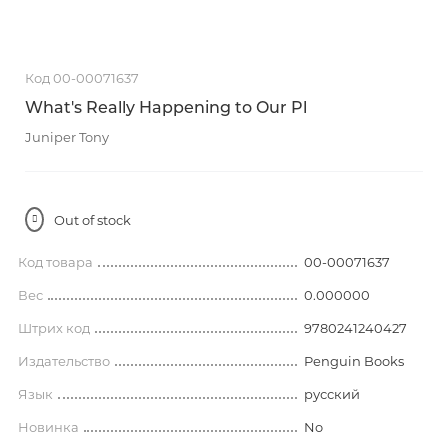
Код 00-00071637
What's Really Happening to Our Pl
Juniper Tony
Out of stock
Код товара
00-00071637
Вес
0.000000
Штрих код
9780241240427
Издательство
Penguin Books
Язык
русский
Новинка
No