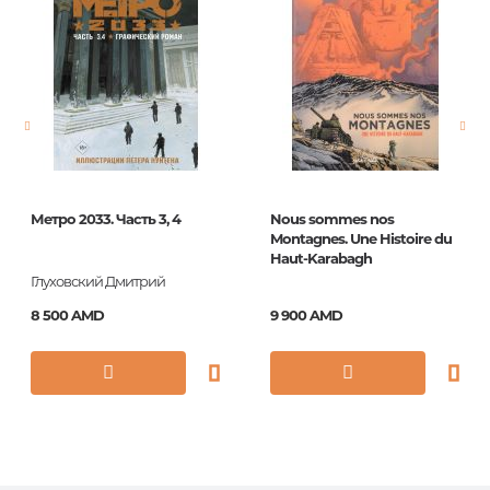
Язык
русский
Новинка
No
Страницы
0
Обложка
мягкая
Год издания
2018
Метро 2033. Часть 3, 4
Nous sommes nos
Серии
Графические
Montagnes. Une Histoire du
романы.
Haut-Karabagh
Глуховский Дмитрий
ISBN
978-5-389-14116-2
8 500 AMD
9 900 AMD