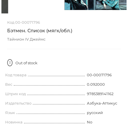
Код 00-00071796
Бэтмен. Список (мягк/обл.)
Тайнион IV Джеймс
Out of stock
Код товара
00-00071796
Вес
0.092000
Штрих код
9785389141162
Издательство
Азбука-Аттикус
Язык
русский
Новинка
No