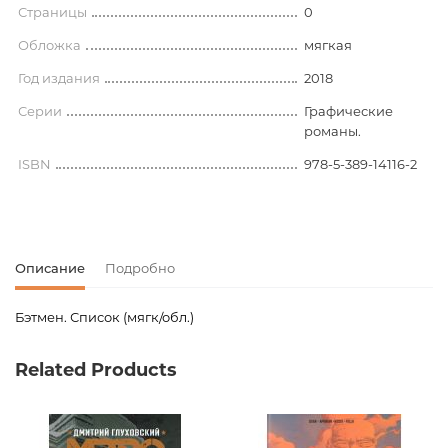
Страницы
0
Обложка
мягкая
Год издания
2018
Серии
Графические
романы.
ISBN
978-5-389-14116-2
Описание
Подробно
Бэтмен. Список (мягк/обл.)
Код товара
00-00071796
Related Products
Вес
0.092000
Штрих код
9785389141162
Издательство
Азбука-Аттикус