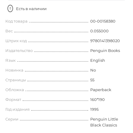
Есть в наличии
Код товара
00-00158380
Вес
0.055000
Штрих код
9780141398020
Издательство
Penguin Books
Язык
English
Новинка
No
Страницы
55
Обложка
Paperback
Формат
160*190
Год издания
1995
Серии
Penguin Little
Black Classics