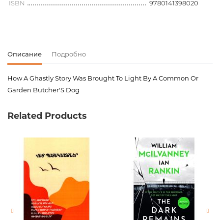
ISBN
9780141398020
Описание
Подробно
How A Ghastly Story Was Brought To Light By A Common Or
Garden Butcher'S Dog
Код товара
00-00158380
Related Products
Вес
0.055000
Штрих код
9780141398020
Издательство
Penguin Books
Язык
English
Новинка
No
Страницы
55