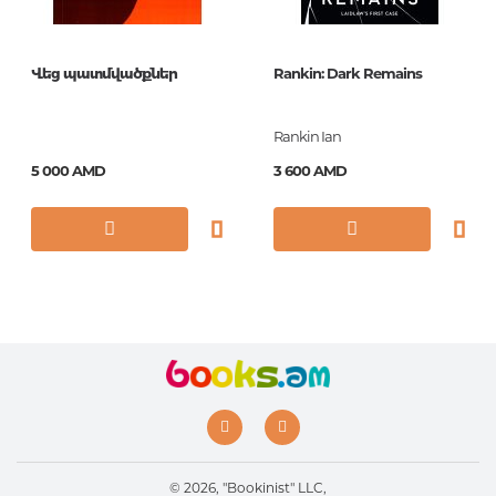
Обложка
Paperback
Формат
160*190
Վեց պատմվածքներ
Rankin: Dark Remains
Год издания
1995
Серии
Penguin Little
Rankin Ian
Black Classics
5 000 AMD
3 600 AMD
ISBN
9780141398020
© 2026, "Bookinist" LLC,