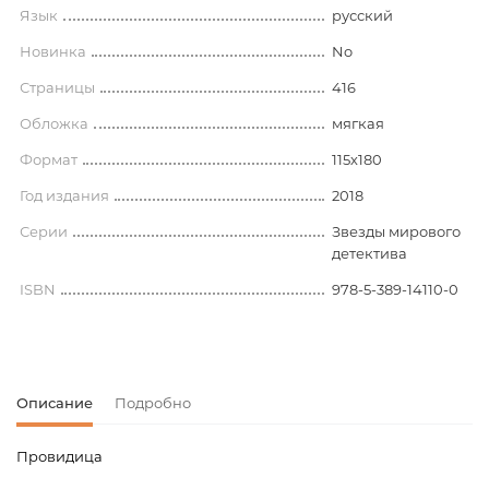
Язык
русский
Новинка
No
Страницы
416
Обложка
мягкая
Формат
115х180
Год издания
2018
Серии
Звезды мирового
детектива
ISBN
978-5-389-14110-0
Описание
Подробно
Провидица
Код товара
00-00073415