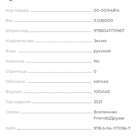
Код товара
00-00154814
Вес
0.036000
Штрих код
9785041170967
Издательство
Эксмо
Язык
русский
Новинка
No
Страницы
0
Обложка
мягкая
Формат
100х140
Год издания
2021
Серии
Вселенная
Friends/Друзья
ISBN
978-5-04-117096-7