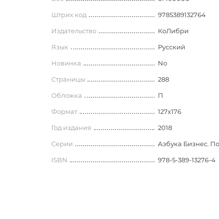
 блокноты
История
Носители информации
лассическая литература
Штрих код
9785389132764
История древнего мира
современная литература
Наборы для письменного сто
Издательство
КоЛибри
История Армении
Глобусы. Карты
Язык
Русский
Арменоведение
Прочее
Новинка
No
 литература
и недатированные
классическая литература
Страницы
Школьные принадлежности
288
ки
Археология. Краеведение
 современная литература
Обложка
П
Фломастеры
История зарубежных стран.
Формат
127x176
История средних веков
Год издания
2018
ература
Этнография. Фольклор
Серии
Азбука Бизнес. П
нга
История спецслужб и
разведывательных управлений
ISBN
978-5-389-13276-4
История России и СССР
 для книголюбов
Всеобщая история