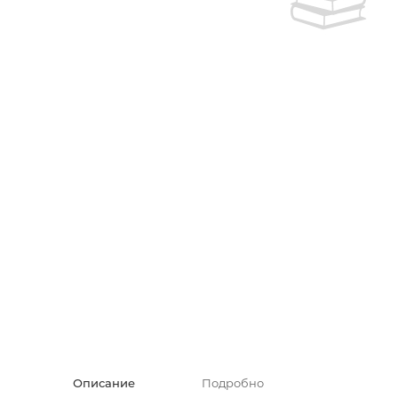
Творческие
Армянская к
Армянская 
Скетчбуки
Блокноты
Зарубежная
Ежедневник
Зарубежная 
Ежедневни
Зарубежная
Русская лит
Комиксы, ма
Аксессуары
Описание
Подробно