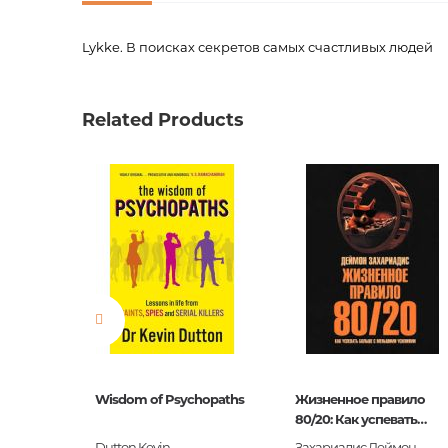
Lykke. В поисках секретов самых счастливых людей
Код товара
00-0007
Вес
0.4900
Related Products
Штрих код
9785389
Издательство
КоЛибр
Язык
Русский
Новинка
No
Страницы
288
Обложка
П
Формат
127x176
Год издания
2018
о
Wisdom of Psychopaths
Жизненное правило
сихикой
Серии
80/20: Как успевать
Азбука 
е время
больше с меньшими
Dutton Kevin
Захариадис Деймон