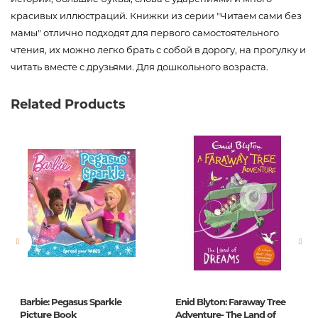
красивых иллюстраций. Книжки из серии "Читаем сами без
мамы" отлично подходят для первого самостоятельного
чтения, их можно легко брать с собой в дорогу, на прогулку и
читать вместе с друзьями. Для дошкольного возраста.
Код товара
00-00072614
Related Products
Вес
0.130000
Штрих код
9785171009335
Издательство
АСТ
Язык
русский
Новинка
No
Страницы
64
Обложка
мягкая
Формат
160х210
Barbie: Pegasus Sparkle
Enid Blyton: Faraway Tree
Год издания
2018
Picture Book
Adventure- The Land of