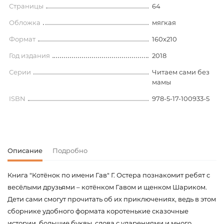
Страницы
64
Обложка
мягкая
Формат
160х210
Год издания
2018
Серии
Читаем сами без
мамы
ISBN
978-5-17-100933-5
Описание
Подробно
Книга "Котёнок по имени Гав" Г. Остера познакомит ребят с
весёлыми друзьями – котёнком Гавом и щенком Шариком.
Дети сами смогут прочитать об их приключениях, ведь в этом
сборнике удобного формата коротенькие сказочные
истории, большие буквы, слова с ударениями и много