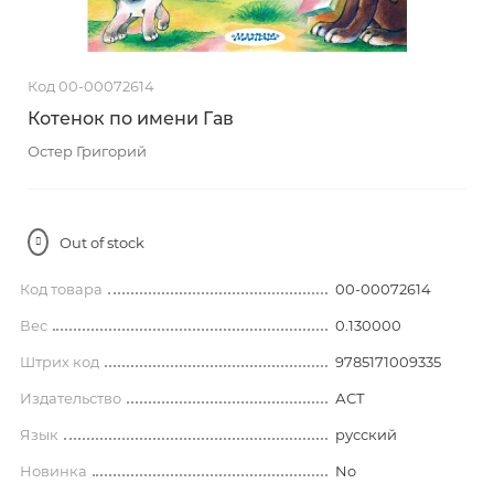
Код 00-00072614
Котенок по имени Гав
Остер Григорий
Out of stock
Код товара
00-00072614
Вес
0.130000
Штрих код
9785171009335
Издательство
АСТ
Язык
русский
Новинка
No