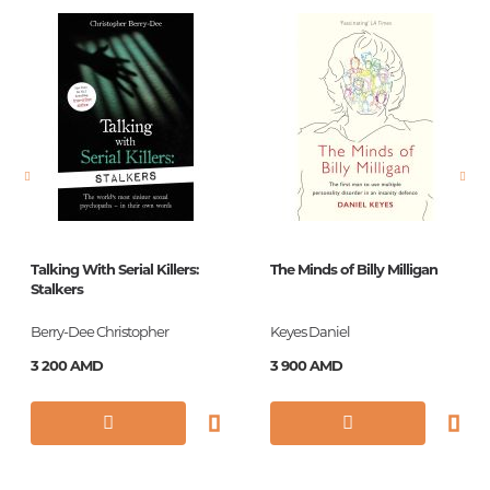
Издательство
Академический
проект
Язык
Русский
Новинка
No
Страницы
410
Обложка
П
Год издания
1
ISBN
978-5-8291-2150-1
Talking With Serial Killers:
The Minds of Billy Milligan
Stalkers
Berry-Dee Christopher
Keyes Daniel
3 200 AMD
3 900 AMD