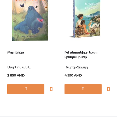
Новинка
No
Страницы
144
Обложка
П
Формат
84x108/16
Год издания
2018
Բռչոնիկը
Իմ ընտանիքը և այլ
Серии
Лучшие
կենդանիներ
сказочники мира
Մարկոսյան Ա.
Դարել Ջերալդ
ISBN
978-5-699-37531-8
2 850 AMD
4 990 AMD