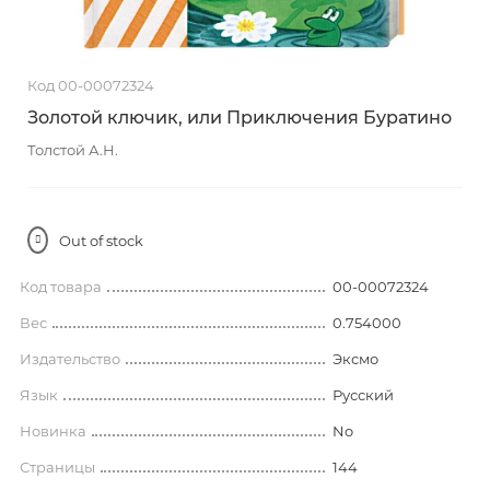
Код 00-00072324
Золотой ключик, или Приключения Буратино
Толстой А.Н.
Out of stock
Код товара
00-00072324
Вес
0.754000
Издательство
Эксмо
Язык
Русский
Новинка
No
Страницы
144