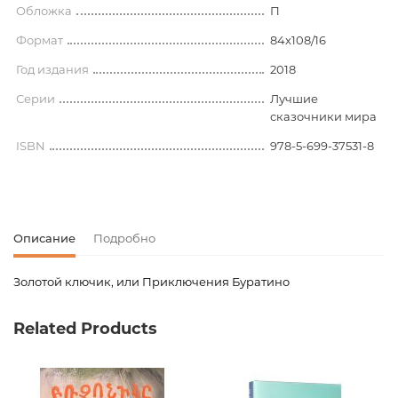
Обложка
П
Формат
84x108/16
Год издания
2018
Серии
Лучшие
сказочники мира
ISBN
978-5-699-37531-8
Описание
Подробно
Золотой ключик, или Приключения Буратино
Код товара
00-00072324
Related Products
Вес
0.754000
Издательство
Эксмо
Язык
Русский