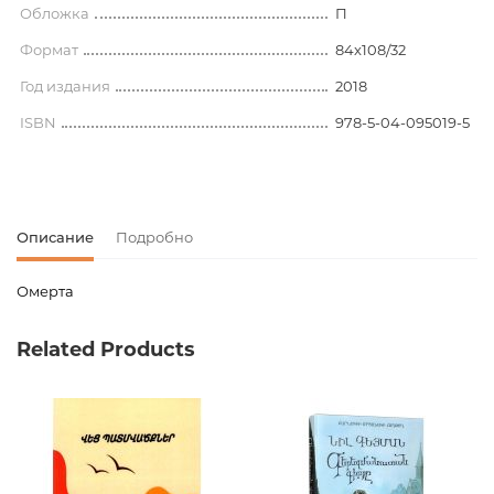
Обложка
П
Формат
84x108/32
Год издания
2018
ISBN
978-5-04-095019-5
Описание
Подробно
Омерта
Код товара
00-00073115
Related Products
Вес
0.362000
Издательство
Эксмо
Язык
Русский
Новинка
No