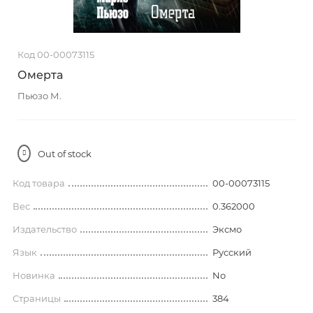
Код 00-00073115
Омерта
Пьюзо М.
Out of stock
Код товара
00-00073115
Вес
0.362000
Издательство
Эксмо
Язык
Русский
Новинка
No
Страницы
384