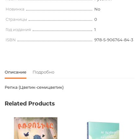
Новинка
No
Страницы
0
Год издания
1
ISBN
978-5-906764-84-3
Описание
Подробно
Репка (Цветик-семицветик)
Код товара
00-00073514
Related Products
Вес
0.143000
Штрих код
9785906764843
Издательство
Азбукварик
Язык
Русский