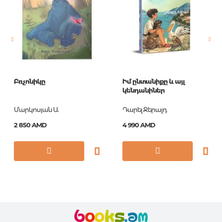
Новинка
No
Страницы
0
Год издания
1
ISBN
978-5-906764-84-3
Բռչոնիկը
Իմ ընտանիքը և այլ
կենդանիներ
Մարկոսյան Ա.
Դարել Ջերալդ
2 850 AMD
4 990 AMD