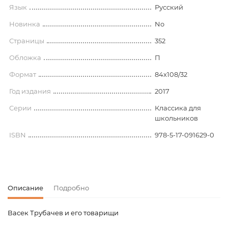
Язык
Русский
Новинка
No
Страницы
352
Обложка
П
Формат
84x108/32
Год издания
2017
Серии
Классика для
школьников
ISBN
978-5-17-091629-0
Описание
Подробно
Васек Трубачев и его товарищи
Код товара
00-00071814