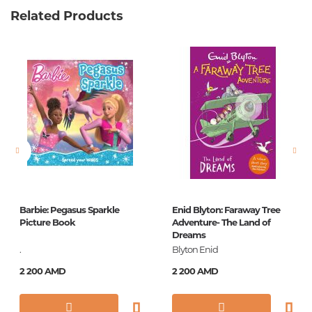
Related Products
Вес
0.324000
Штрих код
9785170916290
Издательство
АСТ
Язык
Русский
Новинка
No
Страницы
352
Обложка
П
Формат
84x108/32
Barbie: Pegasus Sparkle
Enid Blyton: Faraway Tree
Год издания
2017
Picture Book
Adventure- The Land of
Dreams
Серии
Классика для
.
Blyton Enid
школьников
2 200 AMD
2 200 AMD
ISBN
978-5-17-091629-0