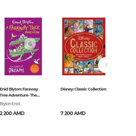
нные
просы
ии
Enid Blyton: Faraway
Disney: Classic Collection
Blyton:
Tree Adventure- The
Colour S
Land of Dreams
to the
Blyton Enid
.
Blyton E
2 200 AMD
7 200 AMD
2 200
ние