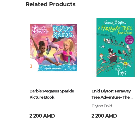
Related Products
Штрих код
9789939
Издательство
Մանմա
Язык
հայերե
Новинка
No
Страницы
6
Обложка
կոշտ
Год издания
2021
ISBN
978-9939
ive
Barbie: Pegasus Sparkle
Enid Blyton: Faraway
ies- Five
Picture Book
Tree Adventure- The
Land of Toys
.
Blyton Enid
2 200 AMD
2 200 AMD