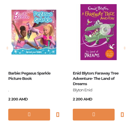
Штрих код
9785040899142
Издательство
Эксмо
Язык
Русский
Новинка
No
Страницы
128
Обложка
П
Формат
84x108/32
Barbie: Pegasus Sparkle
Enid Blyton: Faraway Tree
Год издания
2018
Picture Book
Adventure- The Land of
Dreams
ISBN
978-5-04-089914-2
.
Blyton Enid
2 200 AMD
2 200 AMD