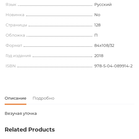
Язык
Русский
Новинка
No
Страницы
128
Обложка
П
Формат
84x108/32
Год издания
2018
ISBN
978-5-04-089914-2
Описание
Подробно
Везучая уточка
Код товара
00-00071824
Related Products
Вес
0.243000