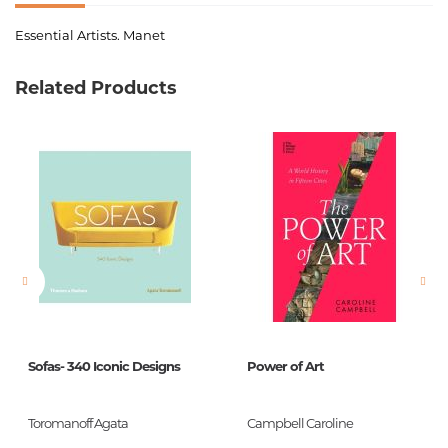
Essential Artists. Manet
Код товара
00-00022303
Related Products
Вес
0.000000
Штрих код
9781846969157
Издательство
Ticktock Books
Язык
английский
Новинка
No
Страницы
32
Обложка
Hardback
Год издания
1
Sofas- 340 Iconic Designs
Power of Art
ISBN
978-1-84696-915-7
Toromanoff Agata
Campbell Caroline