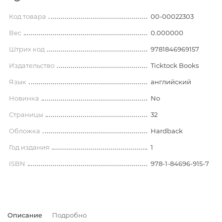
Код товара
00-00022303
Вес
0.000000
Штрих код
9781846969157
Издательство
Ticktock Books
Язык
английский
Новинка
No
Страницы
32
Обложка
Hardback
Год издания
1
ISBN
978-1-84696-915-7
Описание
Подробно