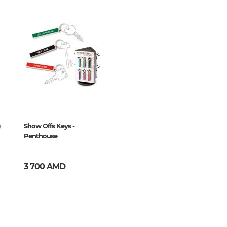
Тайны цивилизаций. Неопозна
явления
Философия
История философии. Общие во
29
философии
Логика
Отдельные проблемы и категор
философии
)
Show Offs Keys -
Эстетика
Penthouse
Этика
Афоризмы. Мысли. Изречения
3 700 AMD
Религия
История религии. Религиоведе