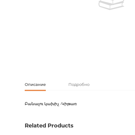
Творческие
Армянская к
Армянская 
Скетчбуки
Блокноты
Зарубежная
Ежедневник
Зарубежная 
Ежедневни
Зарубежная
Русская лит
Описание
Подробно
Комиксы, ма
Բանալու կախիչ -Կիթառ
Код товара
00-0008
Аксессуары
Вес
0.0000
Related Products
Штрих код
1000040