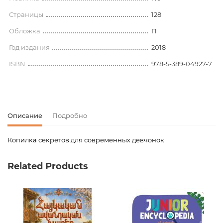
Страницы
128
Обложка
П
Год издания
2018
ISBN
978-5-389-04927-7
Описание
Подробно
Копилка секретов для современных девчонок
Код товара
00-00076254
Related Products
Вес
0.720000
Издательство
Махаон
Язык
Русский
Новинка
No