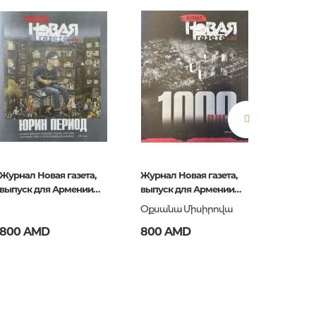
нные
просы
ии
Журнал Новая газета,
Журнал Новая газета,
Альбом
выпуск для Армении
выпуск для Армении
Записе
январь 2025
ноябрь
Мамы
Օքսանա Միսիրովա
800 AMD
800 AMD
4 100
ние