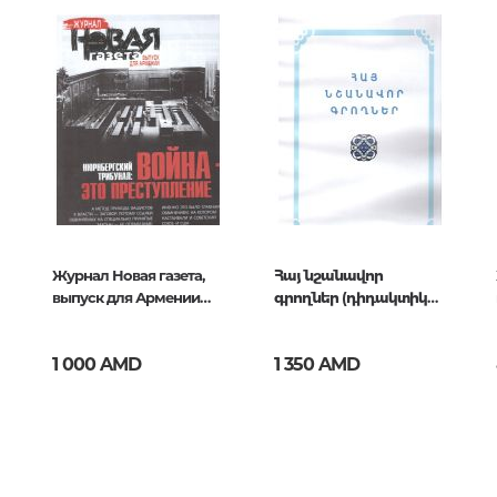
Тайны цивилизаций. Неопозна
явления
Философия
История философии. Общие во
016
философии
Логика
Отдельные проблемы и категор
философии
Журнал Новая газета,
Հայ նշանավոր
Эстетика
выпуск для Армении
գրողներ (դիդակտիկ
Этика
апрель 2025
նյութ)
Афоризмы. Мысли. Изречения
1 000 AMD
1 350 AMD
Религия
История религии. Религиоведе