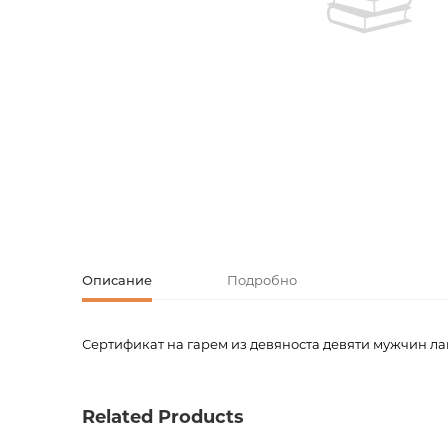
Творческие
Армянская к
Армянская 
Скетчбуки
Блокноты
Зарубежная
Ежедневник
Зарубежная 
Ежедневни
Зарубежная
Русская лит
Описание
Подробно
Комиксы, ма
Сертификат на гарем из девяноста девяти мужчин 
Код товара
00-000
Аксессуары
Вес
0.0000
Related Products
Штрих код
4627096