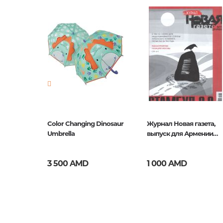
Новинка
No
Страницы
0
Год издания
1
ISBN
SPL000
о И
Color Changing Dinosaur
Журнал Новая газета,
й Для
Umbrella
выпуск для Армении
май 2025
3 500 AMD
1 000 AMD