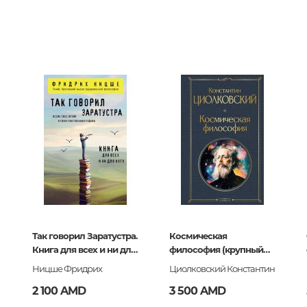
Тайны цивилизаций. Неопозна
2655
явления
0
078362
Философия
История философии. Общие во
философии
Логика
Отдельные проблемы и категор
философии
Эстетика
Этика
32
Афоризмы. Мысли. Изречения
Так говорил Заратустра.
Космическая
-107836-2
Книга для всех и ни для
философия (крупный
кого
шрифт)
Ницше Фридрих
Циолковский Константин
Религия
2 100 AMD
3 500 AMD
История религии. Религиоведе