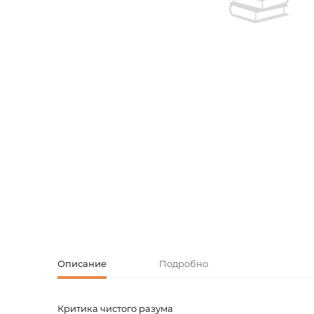
Творческие
Армянская к
Армянская 
Скетчбуки
Блокноты
Зарубежная
Ежедневник
Зарубежная 
Ежедневни
Зарубежная
Русская лит
Комиксы, ма
Аксессуары
Описание
Подробно
Критика чистого разума