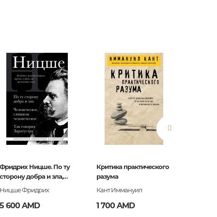
нные
просы
ии
Фридрих Ницше. По ту
Критика практического
Платон.
сторону добра и зла,
разума
Диалог
Человеческое слишком
Сократ
Ницше Фридрих
Кант Иммануил
Платон
человеческое, Так
5 600 AMD
1 700 AMD
5 200
говорил Заратустра
ние