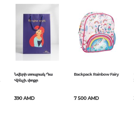
Тайны цивилизаций. Неопозна
явления
Философия
История философии. Общие во
06
философии
Логика
Отдельные проблемы и категор
философии
Նվերի տոպրակ Դա
Backpack Rainbow Fairy
Эстетика
Վինչի. փոքր
Этика
Афоризмы. Мысли. Изречения
390 AMD
7 500 AMD
Религия
История религии. Религиоведе