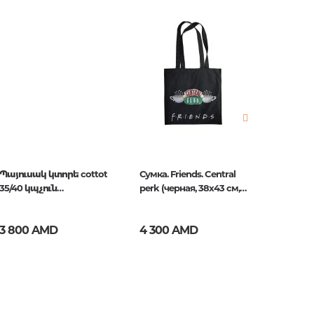
нные
просы
ии
Պայուսակ կտորե cottot
Сумка. Friends. Central
Էկոպա
35/40 կպչուն
perk (черная, 38х43 см,
<<Երև
պիտակներով
длина ручек 58 см)
քարտեզ
3 800 AMD
4 300 AMD
5 000
ние