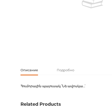
Творческие
Армянская к
Армянская 
Скетчбуки
Блокноты
Зарубежная
Ежедневник
Зарубежная 
Ежедневни
Зарубежная
Русская лит
Описание
Подробно
Комиксы, ма
Հումորային պայուսակ ՙՆե ավոսկա…՚
Код товара
00-000
Аксессуары
Вес
0.0000
Related Products
Штрих код
4627081