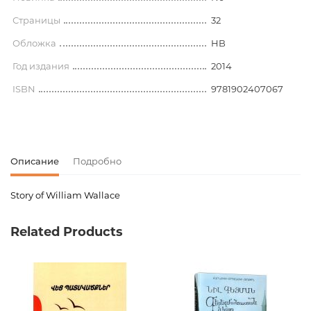
Страницы
32
Обложка
HB
Год издания
2014
ISBN
9781902407067
Описание
Подробно
Story of William Wallace
Код товара
00-00075996
Related Products
Вес
0.000000
Издательство
Waverley Books
Язык
Английский
Новинка
No