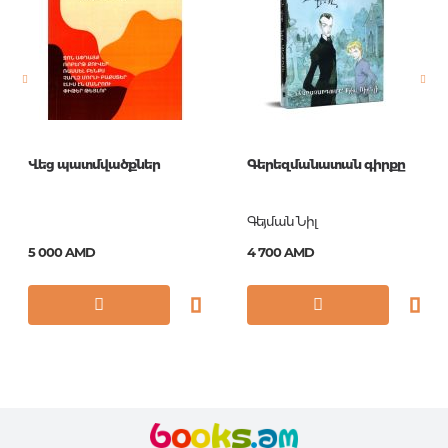
Страницы
32
Обложка
HB
Год издания
2014
ISBN
9781902407067
Վեց պատմվածքներ
Գերեզմանատան գիրքը
Գեյման Նիլ
5 000 AMD
4 700 AMD