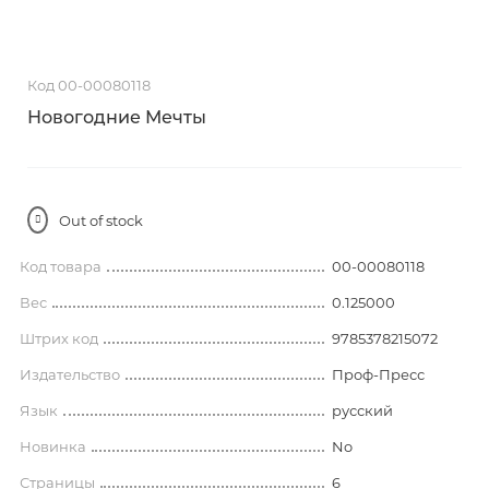
Код 00-00080118
Новогодние Мечты
Out of stock
Код товара
00-00080118
Вес
0.125000
Штрих код
9785378215072
Издательство
Проф-Пресс
Язык
русский
Новинка
No
Страницы
6