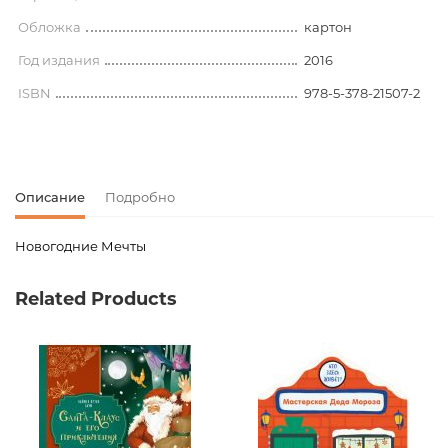
Обложка
картон
Год издания
2016
ISBN
978-5-378-21507-2
Описание
Подробно
Новогодние Мечты
Код товара
00-00080118
Related Products
Вес
0.125000
Штрих код
9785378215072
Издательство
Проф-Пресс
Язык
русский
Новинка
No