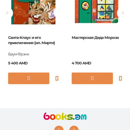
Страницы
6
Обложка
картон
Год издания
2016
Санта-Клаус и его
Мастерская Деда Мороза
ISBN
978-5-378-21507-2
приключения (ил. Мирти)
Баум Фрэнк
5 400 AMD
4 700 AMD