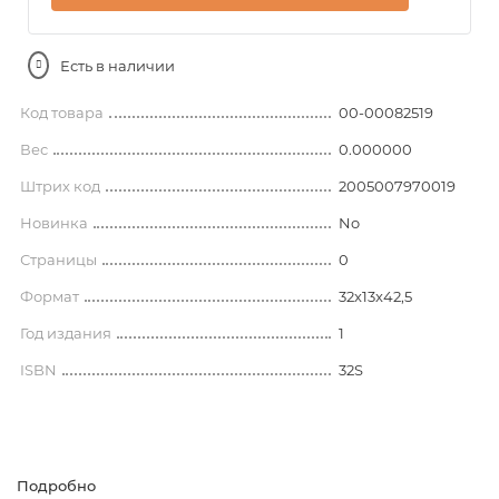
Есть в наличии
Код товара
00-00082519
Вес
0.000000
Штрих код
2005007970019
Новинка
No
Страницы
0
Формат
32x13x42,5
Год издания
1
ISBN
32S
Подробно