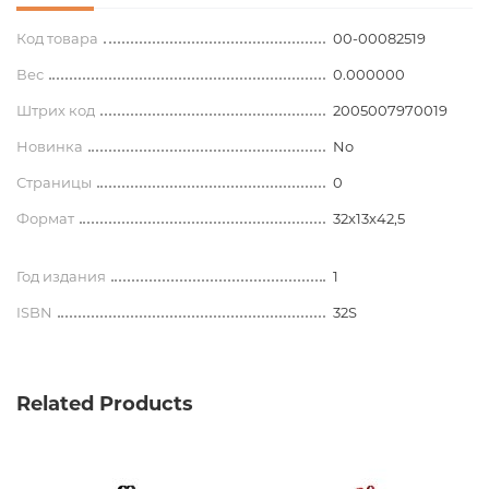
Код товара
00-00082519
Вес
0.000000
Штрих код
2005007970019
Новинка
No
Страницы
0
Формат
32x13x42,5
Год издания
1
ISBN
32S
Related Products