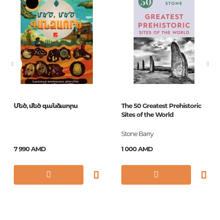
Издательство
Thames & Hudson
Язык
английский
Новинка
No
Страницы
0
Обложка
Paperback
Год издания
1
Մեծ, մեծ գանձաորս
The 50 Greatest Prehistoric
ISBN
9780500301012
Sites of the World
Stone Barry
7 990 AMD
1 000 AMD