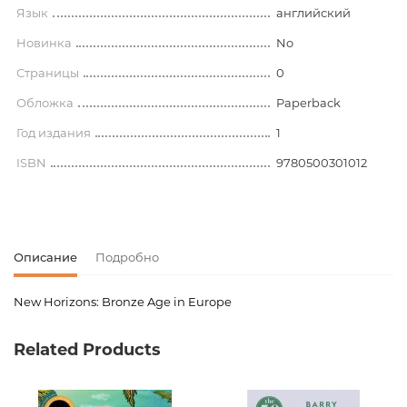
Язык
английский
Новинка
No
Страницы
0
Обложка
Paperback
Год издания
1
ISBN
9780500301012
Описание
Подробно
New Horizons: Bronze Age in Europe
Код товара
00-00075769
Related Products
Вес
0.000000
Штрих код
9780500301012