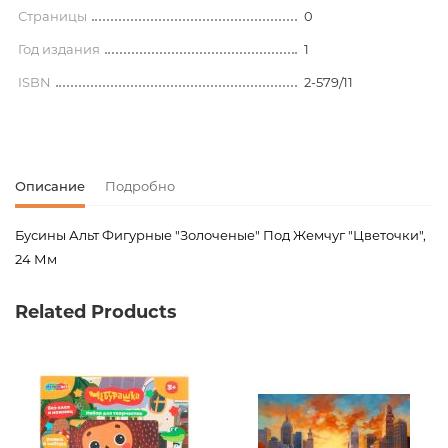
Страницы
0
Год издания
1
ISBN
2-579/11
Описание
Подробно
Бусины Альт Фигурные "Золоченые" Под Жемчуг "Цветочки",
24 Мм
Код товара
00-00081861
Related Products
Вес
0.000000
Издательство
Альта-Пресс
Новинка
No
Страницы
0
Год издания
1