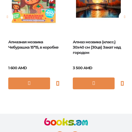
ISBN
2-579/11
Алмазная мозаика
Алмаз мозаика (класс.)
Чебурашка 15*15, в коробке
30х40 см (30цв) Закат над
городом
1 600 AMD
3 500 AMD