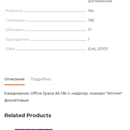
английский
Новинка
No
Страницы
136
Обложка
П
Год издания
1
ISBN
En5_12707
Описание
Подробно
Ежедневник Office Space A5 136 л. недатир. кожзам "Winner"
фиолетовый
Код товара
00-00077597
Related Products
Вес
0.366000
Издательство
Спейс