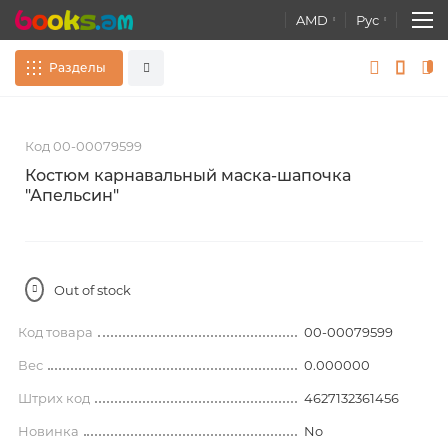
AMD
Рус
Разделы
Skip
S
Сувениры
Все
to
t
Код 00-00079599
the
t
end
b
Книги
Костюм карнавальный маска-шапочка
of
o
"Апельсин"
Расширенный поиск
the
t
images
Атласы. Карты. Глобусы
gallery
g
Канцелярские товары
Out of stock
Развивающие игры, Игрушки
Код товара
00-00079599
постеры
Вес
0.000000
Штрих код
4627132361456
Новинка
No