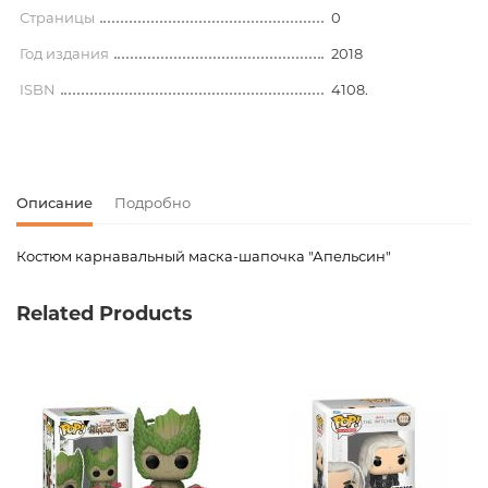
Страницы
0
Год издания
2018
ISBN
4108.
Описание
Подробно
Костюм карнавальный маска-шапочка "Апельсин"
Код товара
00-00079599
Related Products
Вес
0.000000
Штрих код
4627132361456
Новинка
No
Страницы
0
Год издания
2018