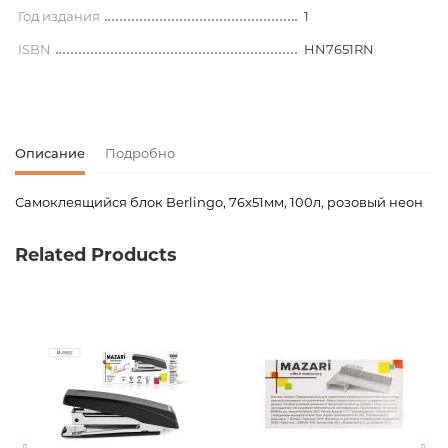
Год издания
1
ISBN
HN7651RN
Описание
Подробно
Самоклеящийся блок Berlingo, 76x51мм, 100л, розовый неон
Код товара
00-00066593
Related Products
Вес
0.000000
Новинка
No
Страницы
0
Год издания
1
ISBN
HN7651RN