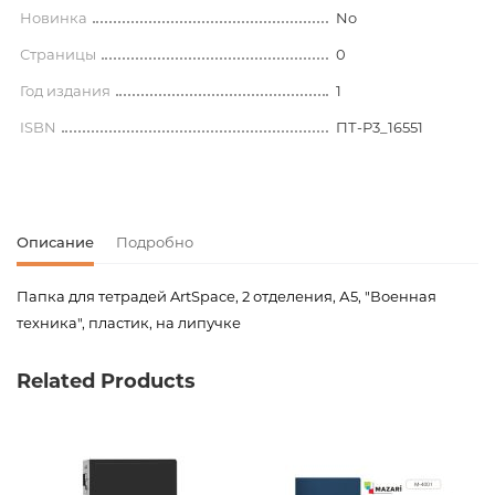
Новинка
No
Страницы
0
Год издания
1
ISBN
ПТ-Р3_16551
Описание
Подробно
Папка для тетрадей ArtSpace, 2 отделения, А5, "Военная
техника", пластик, на липучке
Код товара
00-00065360
Related Products
Вес
0.000000
Штрих код
4680211145514
Издательство
ArtSpace
Новинка
No