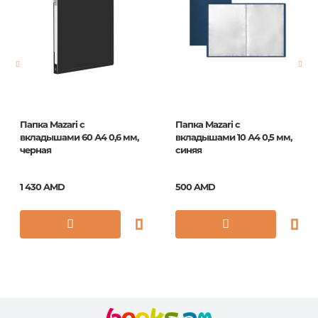
Страницы
0
Год издания
1
ISBN
ПТ-Р3_16551
Папка Mazari с
Папка Mazari с
вкладышами 60 А4 0,6 мм,
вкладышами 10 А4 0,5 мм,
черная
синяя
1 430 AMD
500 AMD