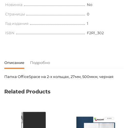
Новинка
No
Страницы
0
Год издания
1
ISBN
F2R1_302
Описание
Подробно
Папка OfficeSpace на 2-х кольцах, 27мм, 500мкм, черная
Код товара
00-00065291
Related Products
Вес
0.200000
Штрих код
4610008523027
Издательство
OfficeSpace
Новинка
No