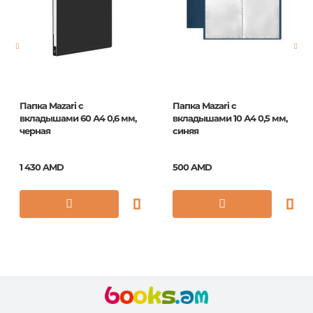
Страницы
0
Год издания
1
ISBN
F2R1_302
Папка Mazari с
Папка Mazari с
вкладышами 60 А4 0,6 мм,
вкладышами 10 А4 0,5 мм,
черная
синяя
1 430 AMD
500 AMD