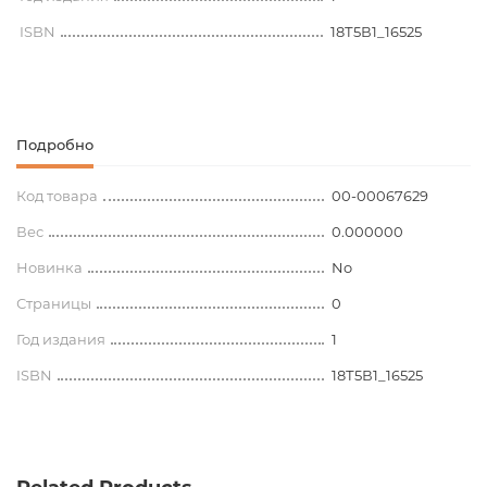
ISBN
18Т5В1_16525
Подробно
Код товара
00-00067629
Вес
0.000000
Новинка
No
Страницы
0
Год издания
1
ISBN
18Т5В1_16525