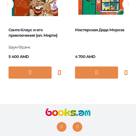
ISBN
978-5-378-00020-3
Санта-Клаус и его
Мастерская Деда Мороза
приключения (ил. Мирти)
Баум Фрэнк
5 400 AMD
4 700 AMD