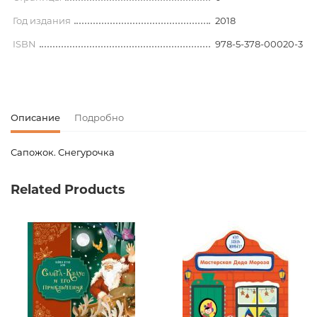
Год издания
2018
ISBN
978-5-378-00020-3
Описание
Подробно
Сапожок. Снегурочка
Код товара
00-00080152
Related Products
Вес
0.000000
Издательство
Проф-Пресс
Новинка
No
Страницы
0
Год издания
2018