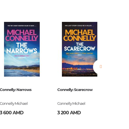
нные
просы
ии
Connelly: Narrows
Connelly: Scarecrow
Burroug
Connelly Michael
Connelly Michael
Burroug
3 600 AMD
3 200 AMD
2 900
ние