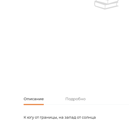
Творческие
Армянская к
Армянская 
Скетчбуки
Блокноты
Зарубежная
Ежедневник
Зарубежная 
Ежедневни
Зарубежная
Русская лит
Комиксы, ма
Описание
Подробно
Аксессуары
К югу от границы, на запад от солнца
Код товара
00-0001