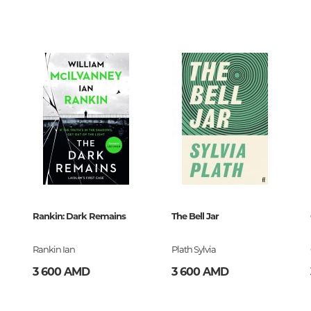
Тайны цивилизаций. Неопозна
0
явления
Философия
История философии. Общие во
философии
Логика
32
Отдельные проблемы и категор
философии
Эстетика
book
Этика
9-41831-2
Rankin: Dark Remains
The Bell Jar
Афоризмы. Мысли. Изречения
Rankin Ian
Plath Sylvia
3 600 AMD
3 600 AMD
Религия
История религии. Религиоведе