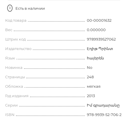
Есть в наличии
Код товара
00-00001632
Вес
0.000000
Штрих код
9789939527062
Издательство
Էդիթ Պրինտ
Язык
հայերեն
Новинка
No
Страницы
248
Обложка
мягкая
Год издания
2013
Серии
Իմ գրադարանը
ISBN
978-9939-52-706-2